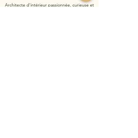
Architecte d'intérieur passionnée, curieuse et
créative.
Aimant le trekking et le surf.
Navigation
Acceuil
Blogs
Services
Presse
Réalisations
Contact
Qui suis-je ?
E-mail/ Téléphone
Contactez-moi