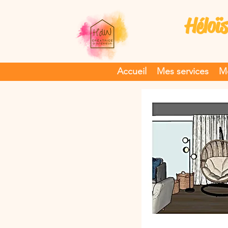
Héloïs
Accueil
Mes services
Me