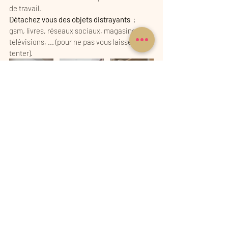
de travail.
Détachez vous des objets distrayants
  ; 
gsm, livres, réseaux sociaux, magasines,  
télévisions, ... (pour ne pas vous laisser 
tenter).
PS:
 une petite 
plante
 vous apporte un coin 
de verdure, de fraîcheur, un peu de votre 
jardin dans votre bureau.
La couleur verte
favorise la concentration et votre bien-être. 
Accrochez des 
phrases motivante
 pour 
vous rappelez que vous êtes 
formidable
 et 
pour vous 
encourager
 lorsque vous avez 
un 
petit coup de mou
. 