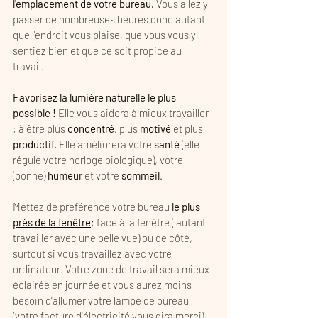
l'emplacement de votre bureau. 
Vous allez y 
passer de nombreuses heures donc autant 
que l'endroit vous plaise, que vous vous y 
sentiez bien et que ce soit propice au 
travail. 
Favorisez la lumière naturelle le plus 
possible !
 Elle vous aidera à mieux travailler 
; à être plus 
concentré
, plus 
motivé
 et plus 
productif. 
Elle améliorera votre 
santé
 (elle 
régule votre horloge biologique), votre 
(bonne) 
humeur
 et votre 
sommeil
.  
Mettez de préférence votre bureau 
le plus 
près de la fenêtre
; face à la fenêtre ( autant 
travailler avec une belle vue) ou de côté, 
surtout si vous travaillez avec votre 
ordinateur. Votre zone de travail sera mieux 
éclairée en journée et vous aurez moins 
besoin d'allumer votre lampe de bureau 
(votre facture d'électricité vous dira merci). 