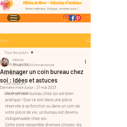
Héloïse de Woot - Créatrice d'intérieur
Votre intérieur, Unique, comme vous !
Post
Tous les posts
Héloïse
Tous les posts
23 sept. 2020
3 min de lecture
Aménager un coin bureau chez
Art de vivre
soi : Idées et astuces
Les couleurs
Dernière mise à jour :
21 mai 2023
Les matériaux
Avoir un coin bureau chez soi est bien 
pratique ! Que ce soit dans une pièce 
réservée à sa fonction ou dans un coin de 
votre pièce de vie, un bureau est devenu 
indispensable chez soi. 
Cette zone rassemble diverses choses: les 