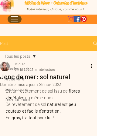
Héloïse de Woot - Créatrice d'intérieur
Votre intérieur, Unique, comme vous !
Post
Tous les posts
Héloïse
Tous les posts
10 mai 2020
1 min de lecture
Jonc de mer: sol naturel
Art de vivre
Dernière mise à jour :
28 nov. 2023
Les couleurs
Est un revêtement de sol issu de 
fibres 
végétales 
du même nom.
Les matériaux
Ce revêtement de sol 
naturel
 est 
peu 
couteux et facile d'entretien
. 
En gros, il a tout pour lui ! 