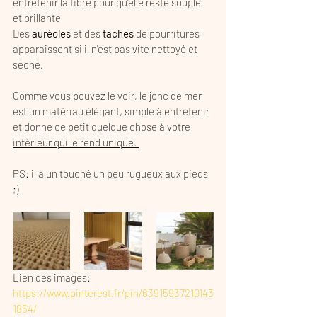
entretenir la fibre pour qu'elle reste souple 
et brillante 
Des
 auréoles 
et des 
taches
 de pourritures 
apparaissent si il n'est pas vite nettoyé et 
séché. 
Comme vous pouvez le voir, le jonc de mer 
est un matériau élégant, simple à entretenir 
et 
donne ce petit quelque chose à votre 
intérieur qui le rend unique. 
PS: il a un touché un peu rugueux aux pieds 
;)
Lien des images: 
https://www.pinterest.fr/pin/63915937210143
1854/