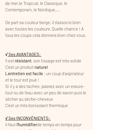
de mer,le Tropical, le Classique, le 
Contemporain, le Nordique,...  
De part sa couleur beige, il s'associe bien 
avec toutes les couleurs. Quelle chance ! A 
tous les coups cela donnera bien chez vous. 
√
 Ses AVANTAGES: 
Il est 
résistant
, son tissage est très solide
C'est un produit 
naturel
Lentretien est facile
 : un coup d'aspirateur 
et le tour est joué !
Si il y a des taches: passez avec un essuie-
tout ou de l'eau avec un peu de savon puis le 
sécher au sèche-cheveux 
C'est un très bonisolant thermique
√ Ses INCONVÉNIENTS: 
Il faut
 l'humidifier
de temps en temps pour 