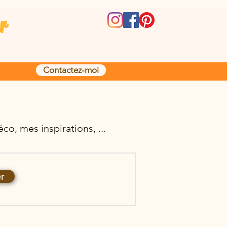
r
Contactez-moi
co, mes inspirations, ...
r